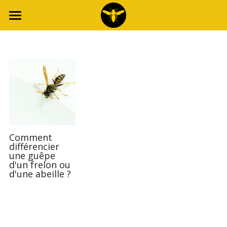
Accueil
L'entreprise
Nos services
Nous choisir
Secteurs d'intervention
Comment
différencier
Blog
une guêpe
d'un frelon ou
d'une abeille ?
Interview RTS - Insectis